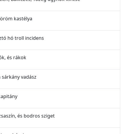
99 öröm kastélya
sztó hó troll incidens
lók, és rákok
, a sárkány vadász
 kapitány
ózsaszín, és bodros sziget