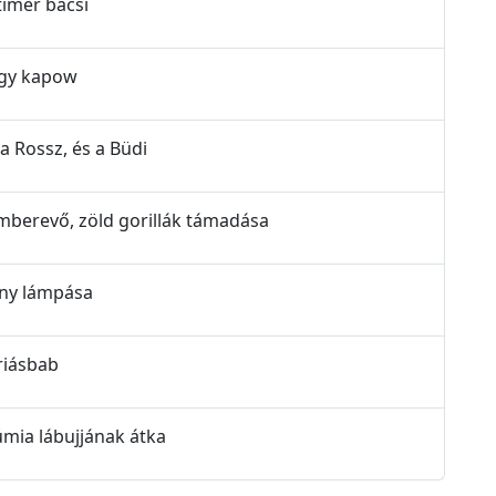
rtimer bácsi
nagy kapow
, a Rossz, és a Büdi
z emberevő, zöld gorillák támadása
hnny lámpása
óriásbab
múmia lábujjának átka