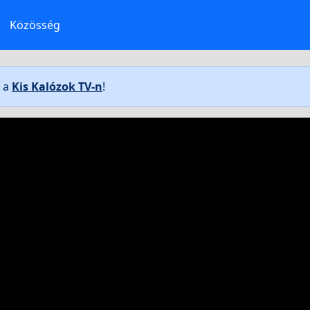
Közösség
t a
Kis Kalózok TV-n
!