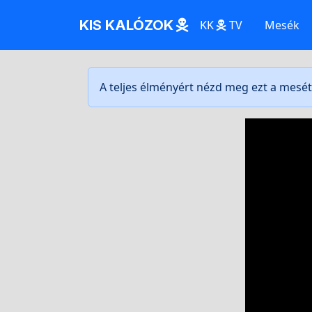
KIS KALÓZOK
KK
TV
Mesék
A teljes élményért nézd meg ezt a mesé