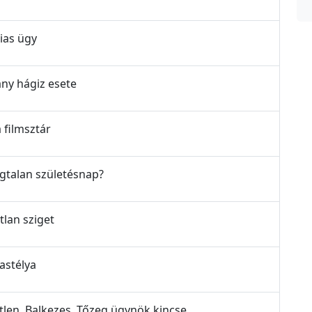
gias ügy
rany hágiz esete
a filmsztár
dogtalan születésnap?
atlan sziget
kastélya
ejetlen, Balkezes, Tőzeg ügynök kincse