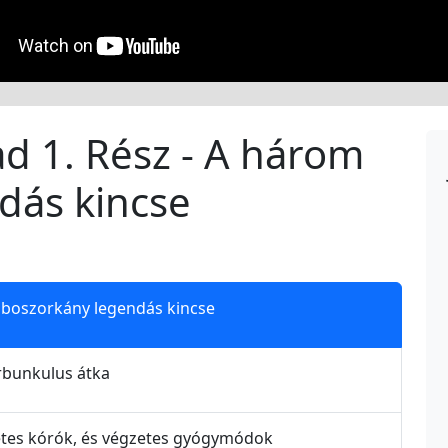
vad 1. Rész - A három
dás kincse
om boszorkány legendás kincse
karbunkulus átka
égzetes kórók, és végzetes gyógymódok