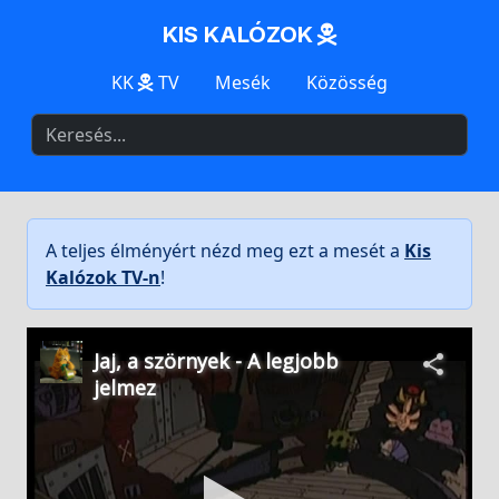
KIS KALÓZOK
KK
TV
Mesék
Közösség
A teljes élményért nézd meg ezt a mesét a
Kis
Kalózok TV-n
!