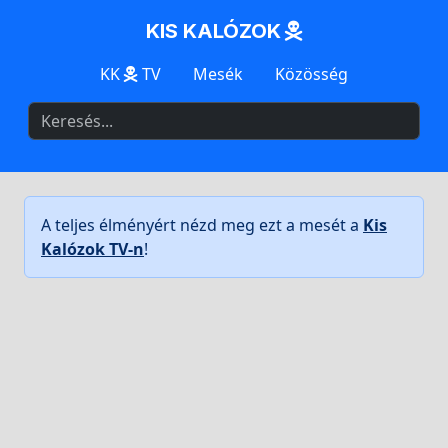
KIS KALÓZOK
KK
TV
Mesék
Közösség
A teljes élményért nézd meg ezt a mesét a
Kis
Kalózok TV-n
!