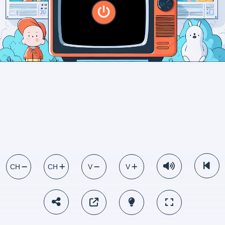
CH
CH
V
V