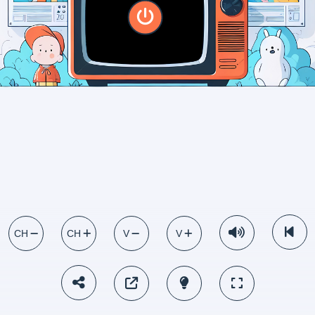
CH
CH
V
V