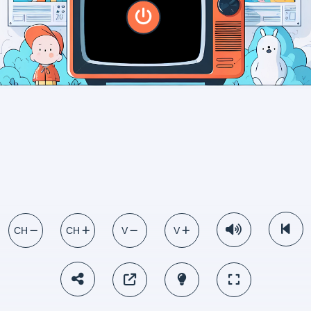
CH
CH
V
V