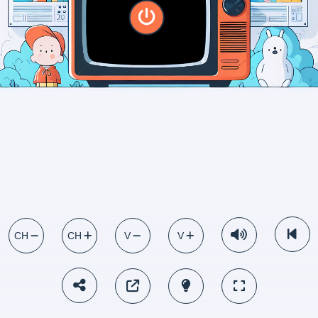
CH
CH
V
V