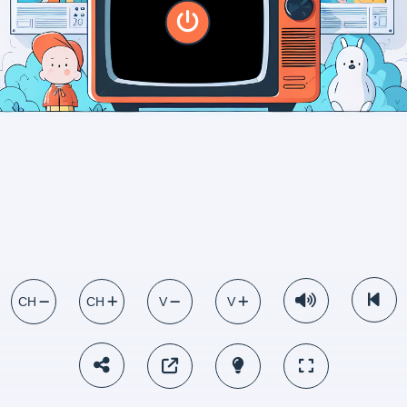
CH
CH
V
V