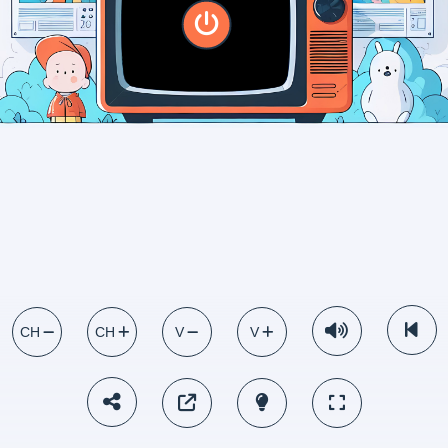
CH
CH
V
V