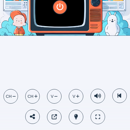
CH
CH
V
V