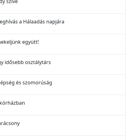
dy szíve
Meghívás a Hálaadás napjára
nekeljünk együtt!
gy idősebb osztálytárs
 Szépség és szomorúság
A kórházban
Karácsony