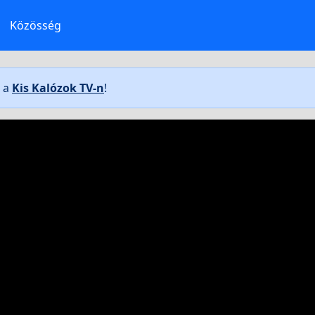
Közösség
t a
Kis Kalózok TV-n
!