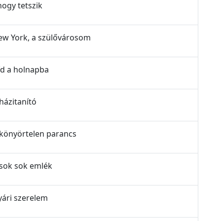
hogy tetszik
New York, a szülővárosom
íd a holnapba
házitanító
A könyörtelen parancs
 sok sok emlék
yári szerelem