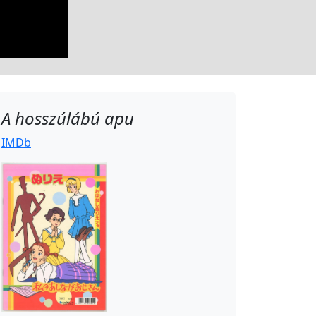
A hosszúlábú apu
IMDb