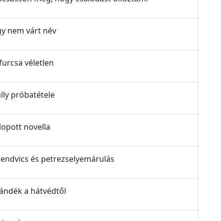
gy nem várt név
furcsa véletlen
lly próbatétele
lopott novella
Szendvics és petrezselyemárulás
jándék a hátvédtől