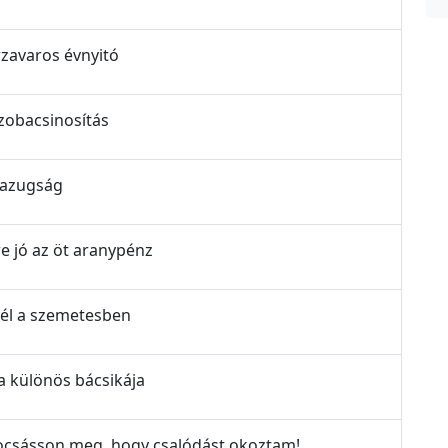
rzavaros évnyitó
szobacsinosítás
 hazugság
re jó az öt aranypénz
evél a szemetesben
ia különös bácsikája
Bocsásson meg, hogy csalódást okoztam!