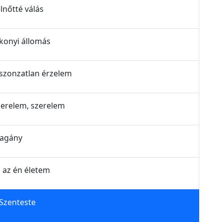
lnőtté válás
lkonyi állomás
iszonzatlan érzelem
Szerelem, szerelem
Magány
z az én életem
 Szenteste