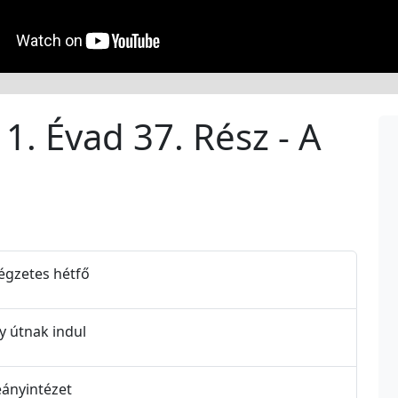
1. Évad 37. Rész - A
végzetes hétfő
y útnak indul
eányintézet