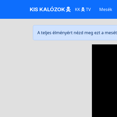
KIS KALÓZOK
KK
TV
Mesék
A teljes élményért nézd meg ezt a mesé