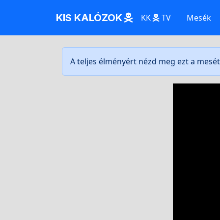
KIS KALÓZOK
KK
TV
Mesék
A teljes élményért nézd meg ezt a mesé