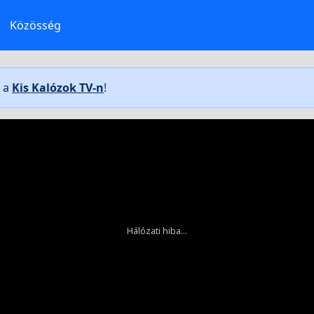
Közösség
t a
Kis Kalózok TV-n
!