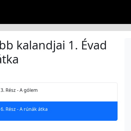
bb kalandjai 1. Évad
átka
 3. Rész - A gólem
 6. Rész - A rúnák átka