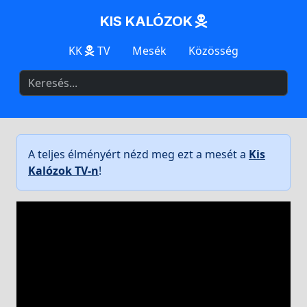
KIS KALÓZOK
KK
TV
Mesék
Közösség
A teljes élményért nézd meg ezt a mesét a
Kis
Kalózok TV-n
!