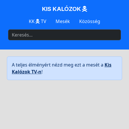
KIS KALÓZOK
KK
TV
Mesék
Közösség
A teljes élményért nézd meg ezt a mesét a
Kis
Kalózok TV-n
!