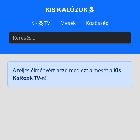
KIS KALÓZOK
KK
TV
Mesék
Közösség
A teljes élményért nézd meg ezt a mesét a
Kis
Kalózok TV-n
!