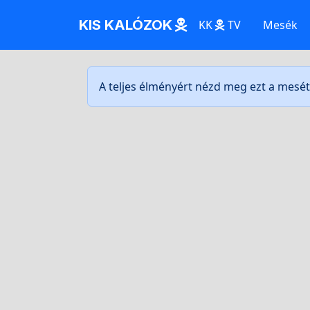
KIS KALÓZOK
KK
TV
Mesék
A teljes élményért nézd meg ezt a mesé