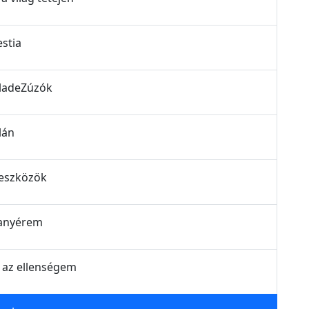
estia
BladeZúzók
lán
 eszközök
aranyérem
m az ellenségem