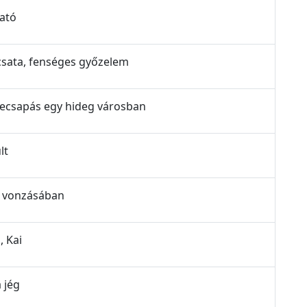
vató
 csata, fenséges győzelem
szecsapás egy hideg városban
lt
ég vonzásában
, Kai
 jég