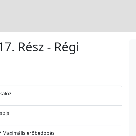
17. Rész - Régi
-kalóz
napja
x / Maximális erőbedobás