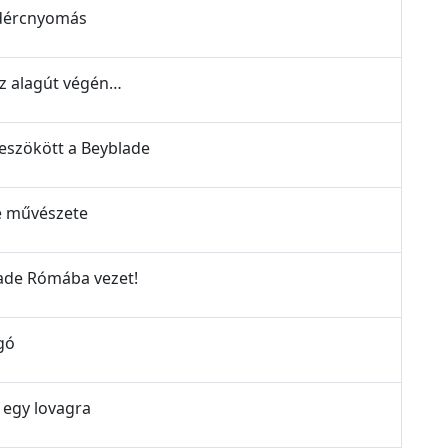
lidércnyomás
az alagút végén…
beszökött a Beyblade
de művészete
lade Rómába vezet!
gó
 egy lovagra