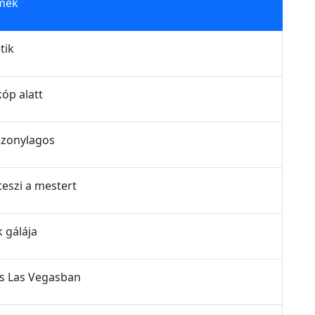
lmek
tik
kóp alatt
iszonylagos
teszi a mestert
k gálája
ás Las Vegasban