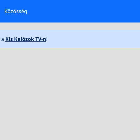
Közösség
t a
Kis Kalózok TV-n
!