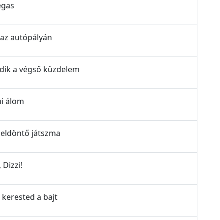
egas
 az autópályán
ődik a végső küzdelem
ai álom
 eldöntő játszma
 Dizzi!
 kerested a bajt