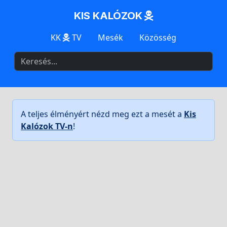
KIS KALÓZOK
KK
TV
Mesék
Közösség
A teljes élményért nézd meg ezt a mesét a
Kis
Kalózok TV-n
!