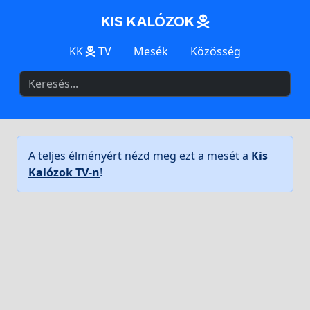
KIS KALÓZOK
KK
TV
Mesék
Közösség
A teljes élményért nézd meg ezt a mesét a
Kis
Kalózok TV-n
!