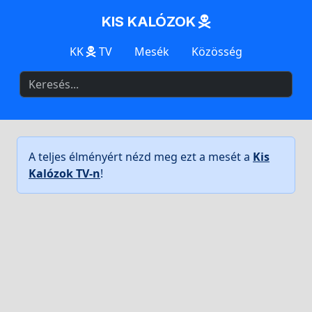
KIS KALÓZOK
KK
TV
Mesék
Közösség
A teljes élményért nézd meg ezt a mesét a
Kis
Kalózok TV-n
!