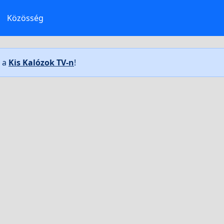
Közösség
t a
Kis Kalózok TV-n
!