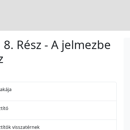
8. Rész - A jelmezbe
z
zakája
tító
títók visszatérnek