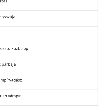
rtás
bosszúja
gosztó közbelép
k párbaja
vámpírvadász
atlan vámpír