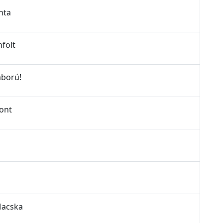
nta
nfolt
áború!
pont
Macska