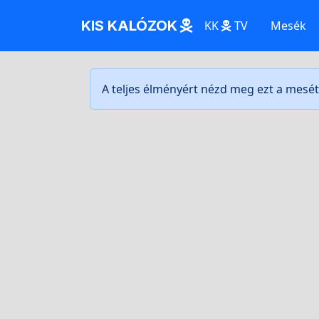
KIS KALÓZOK
KK
TV
Mesék
A teljes élményért nézd meg ezt a mesé