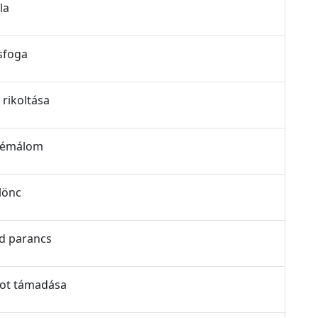
la
asfoga
 rikoltása
 rémálom
lönc
od parancs
bot támadása