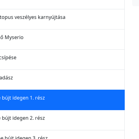
topus veszélyes karnyújtása
tő Myserio
csípése
vadász
 bújt idegen 1. rész
 bújt idegen 2. rész
e bújt idegen 3. rész