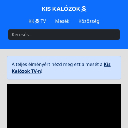
KIS KALÓZOK
KK
TV
Mesék
Közösség
A teljes élményért nézd meg ezt a mesét a
Kis
Kalózok TV-n
!