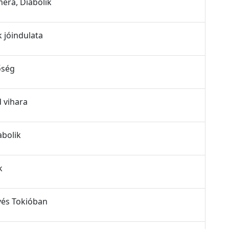
mera, Diabolik
k jóindulata
sőség
d vihara
abolik
k
üvés Tokióban