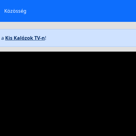
Közösség
t a
Kis Kalózok TV-n
!