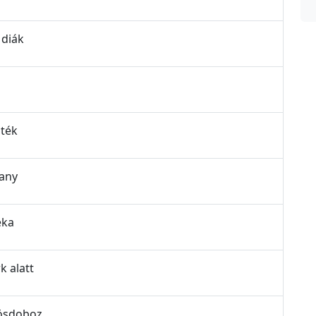
 diák
áték
rany
éka
k alatt
vösdoboz