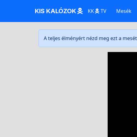
KIS KALÓZOK
KK
TV
Mesék
A teljes élményért nézd meg ezt a mesé