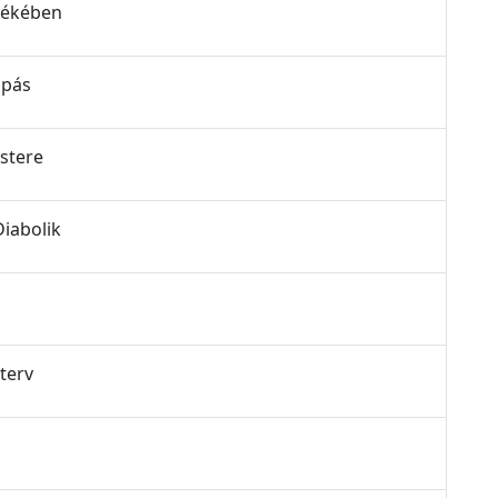
 békében
apás
estere
Diabolik
 terv