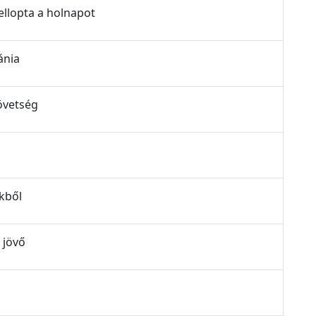
 ellopta a holnapot
ánia
zövetség
ekből
 jövő