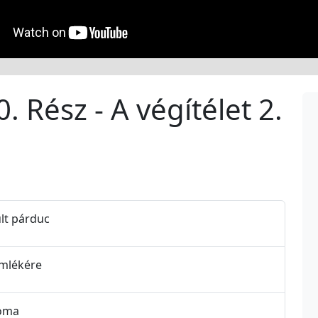
. Rész - A végítélet 2.
ult párduc
 emlékére
yoma