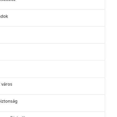
ondok
t város
biztonság