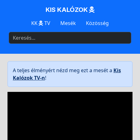
KIS KALÓZOK
KK
TV
Mesék
Közösség
A teljes élményért nézd meg ezt a mesét a
Kis
Kalózok TV-n
!