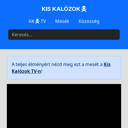
KIS KALÓZOK
KK
TV
Mesék
Közösség
A teljes élményért nézd meg ezt a mesét a
Kis
Kalózok TV-n
!