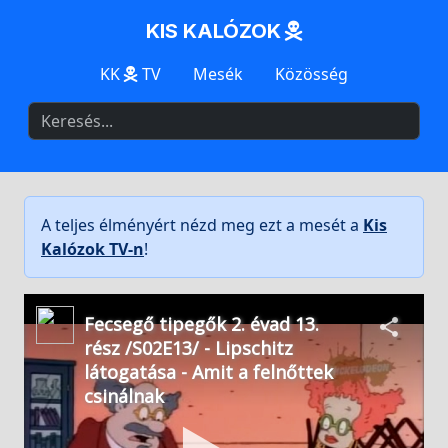
KIS KALÓZOK
KK
TV
Mesék
Közösség
A teljes élményért nézd meg ezt a mesét a
Kis
Kalózok TV-n
!