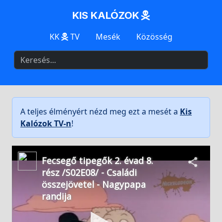
KIS KALÓZOK
KK
TV
Mesék
Közösség
A teljes élményért nézd meg ezt a mesét a
Kis
Kalózok TV-n
!