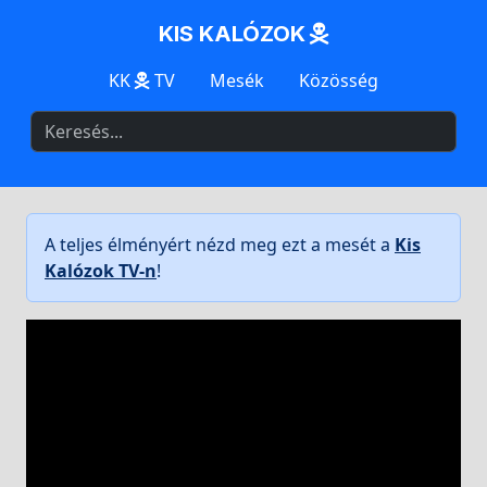
KIS KALÓZOK
KK
TV
Mesék
Közösség
A teljes élményért nézd meg ezt a mesét a
Kis
Kalózok TV-n
!