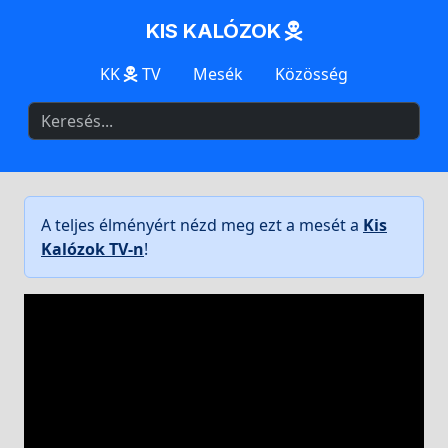
KIS KALÓZOK
KK
TV
Mesék
Közösség
A teljes élményért nézd meg ezt a mesét a
Kis
Kalózok TV-n
!