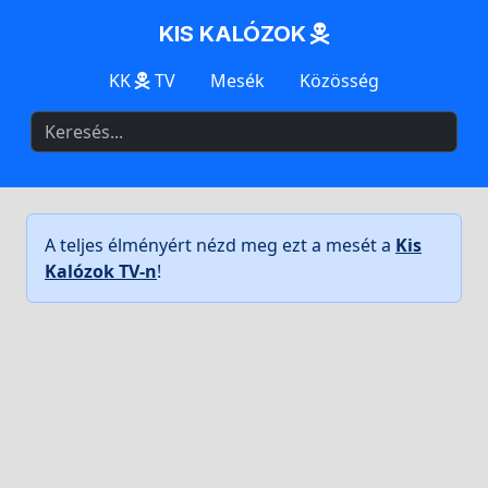
KIS KALÓZOK
KK
TV
Mesék
Közösség
A teljes élményért nézd meg ezt a mesét a
Kis
Kalózok TV-n
!