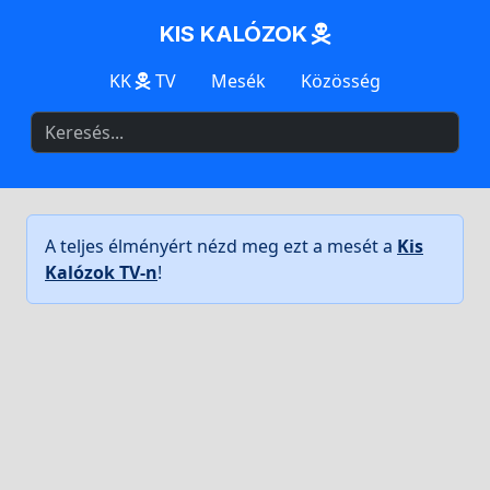
KIS KALÓZOK
KK
TV
Mesék
Közösség
A teljes élményért nézd meg ezt a mesét a
Kis
Kalózok TV-n
!