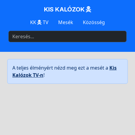
KIS KALÓZOK
KK
TV
Mesék
Közösség
A teljes élményért nézd meg ezt a mesét a
Kis
Kalózok TV-n
!