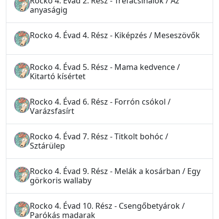
Rocko 4. Évad 2. Rész - Tréfacsinálók / Az
anyaságig
Rocko 4. Évad 4. Rész - Kiképzés / Meseszövők
Rocko 4. Évad 5. Rész - Mama kedvence /
Kitartó kísértet
Rocko 4. Évad 6. Rész - Forrón csókol /
Varázsfasírt
Rocko 4. Évad 7. Rész - Titkolt bohóc /
Sztárülep
Rocko 4. Évad 9. Rész - Melák a kosárban / Egy
görkoris wallaby
Rocko 4. Évad 10. Rész - Csengőbetyárok /
Parókás madarak