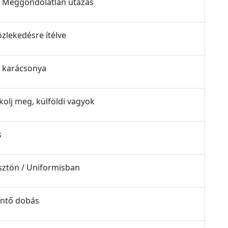
 / Meggondolatlan utazás
özlekedésre ítélve
n karácsonya
kolj meg, külföldi vagyok
s
ösztön / Uniformisban
döntő dobás