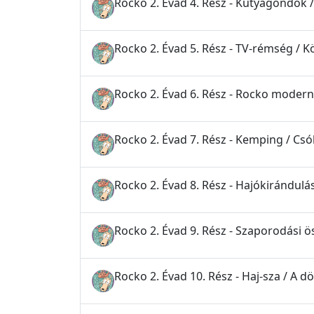
Rocko 2. Évad 4. Rész - Kutyagondok
Rocko 2. Évad 5. Rész - TV-rémség / K
Rocko 2. Évad 6. Rész - Rocko moder
Rocko 2. Évad 7. Rész - Kemping / Csó
Rocko 2. Évad 8. Rész - Hajókirándulá
Rocko 2. Évad 9. Rész - Szaporodási 
Rocko 2. Évad 10. Rész - Haj-sza / A 