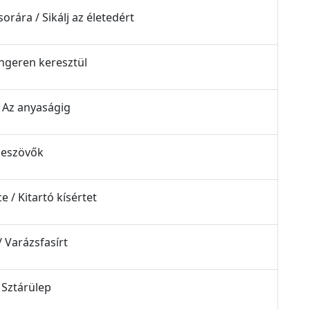
orára / Sikálj az életedért
engeren keresztül
/ Az anyaságig
eseszövők
 / Kitartó kísértet
/ Varázsfasírt
/ Sztárülep