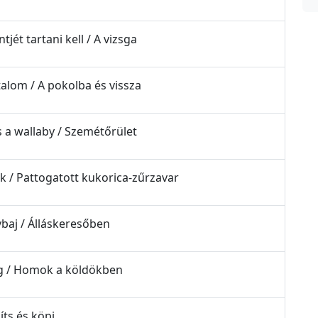
tjét tartani kell / A vizsga
atalom / A pokolba és vissza
és a wallaby / Szemétőrület
ok / Pattogatott kukorica-zűrzavar
vbaj / Álláskeresőben
ság / Homok a köldökben
íts és köpj