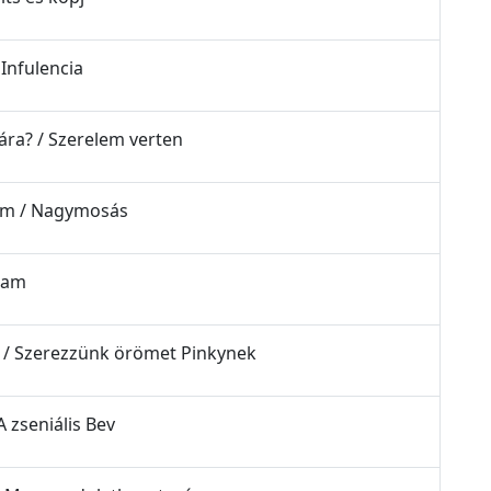
 Infulencia
rára? / Szerelem verten
elem / Nagymosás
fiam
k / Szerezzünk örömet Pinkynek
A zseniális Bev