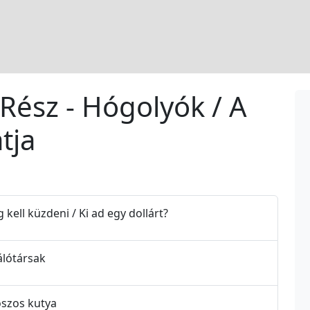
 Rész - Hógolyók / A
tja
kell küzdeni / Ki ad egy dollárt?
álótársak
oszos kutya