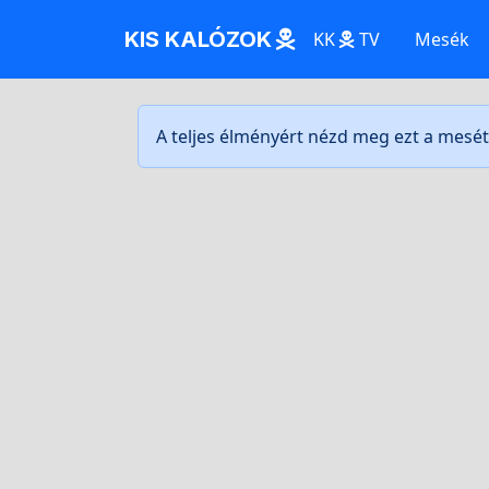
KIS KALÓZOK
KK
TV
Mesék
A teljes élményért nézd meg ezt a mesé