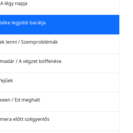
A légy napja
 béke legjobb barátja
inek lenni / Szemproblémák
ismadár / A végzet böffenése
fejűek
oween / Ed meghalt
amera előtt szégyenlős