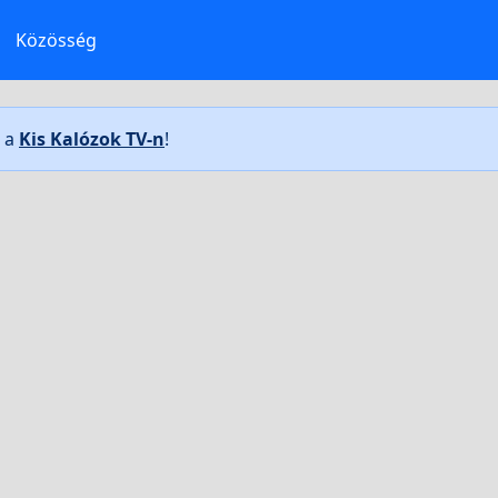
Közösség
t a
Kis Kalózok TV-n
!