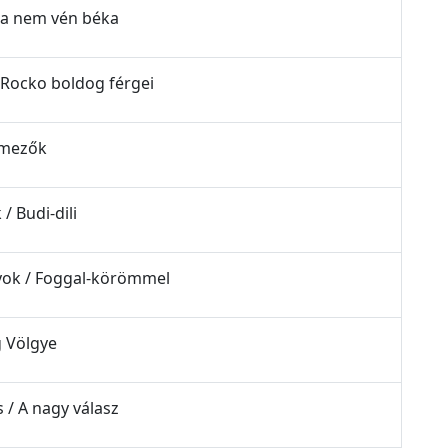
éka nem vén béka
/ Rocko boldog férgei
r mezők
/ Budi-dili
nyok / Foggal-körömmel
g Völgye
 / A nagy válasz