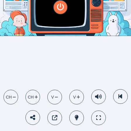
CH
CH
V
V