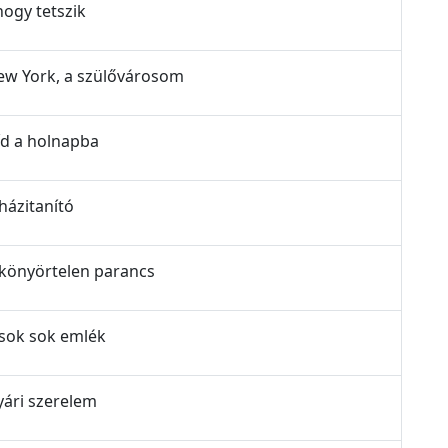
hogy tetszik
New York, a szülővárosom
íd a holnapba
házitanító
A könyörtelen parancs
 sok sok emlék
yári szerelem