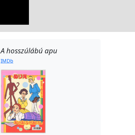
A hosszúlábú apu
IMDb