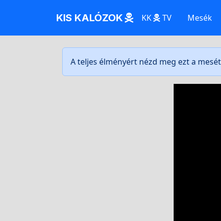
KIS KALÓZOK
KK
TV
Mesék
A teljes élményért nézd meg ezt a mesé