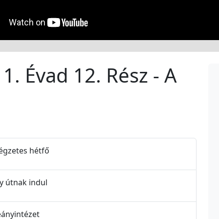
1. Évad 12. Rész - A
végzetes hétfő
y útnak indul
eányintézet