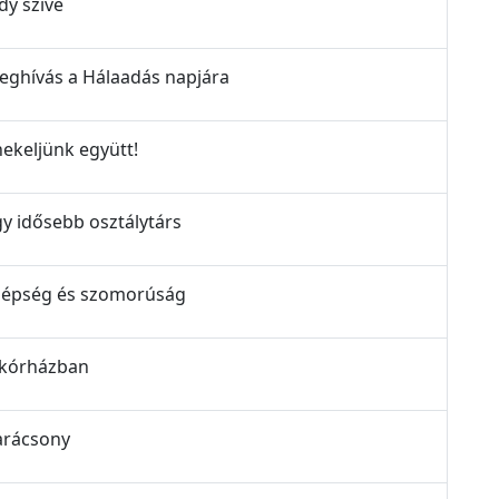
dy szíve
Meghívás a Hálaadás napjára
nekeljünk együtt!
gy idősebb osztálytárs
 Szépség és szomorúság
A kórházban
Karácsony