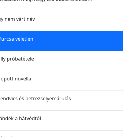
gy nem várt név
furcsa véletlen
lly próbatétele
lopott novella
Szendvics és petrezselyemárulás
jándék a hátvédtől