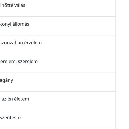
lnőtté válás
lkonyi állomás
iszonzatlan érzelem
Szerelem, szerelem
Magány
z az én életem
 Szenteste