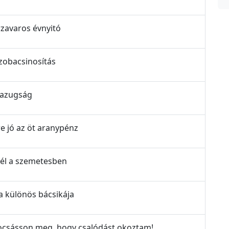
rzavaros évnyitó
szobacsinosítás
 hazugság
re jó az öt aranypénz
evél a szemetesben
ia különös bácsikája
Bocsásson meg, hogy csalódást okoztam!