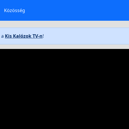
Közösség
t a
Kis Kalózok TV-n
!