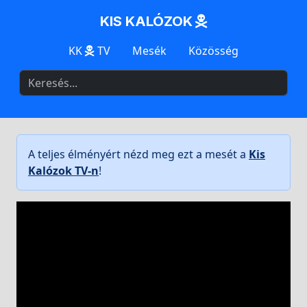
KIS KALÓZOK
KK
TV
Mesék
Közösség
A teljes élményért nézd meg ezt a mesét a
Kis
Kalózok TV-n
!