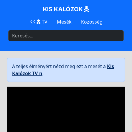
KIS KALÓZOK
KK
TV
Mesék
Közösség
A teljes élményért nézd meg ezt a mesét a
Kis
Kalózok TV-n
!