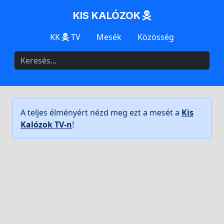
KIS KALÓZOK
KK
TV
Mesék
Közösség
A teljes élményért nézd meg ezt a mesét a
Kis
Kalózok TV-n
!