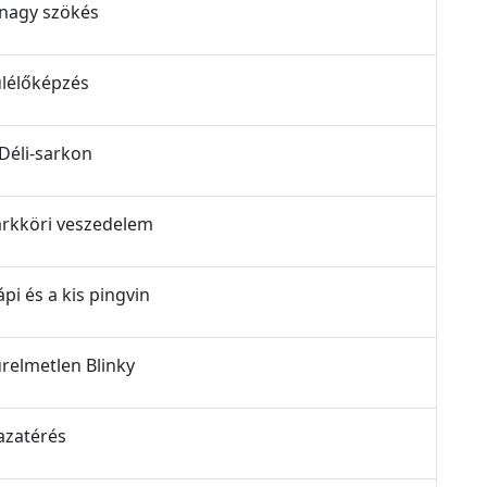
A nagy szökés
Túlélőképzés
A Déli-sarkon
 Sarkköri veszedelem
ápi és a kis pingvin
Türelmetlen Blinky
Hazatérés