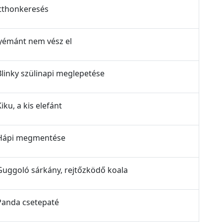
 Otthonkeresés
 Gyémánt nem vész el
- Blinky szülinapi meglepetése
Kiku, a kis elefánt
 - Hápi megmentése
 - Guggoló sárkány, rejtőzködő koala
- Panda csetepaté