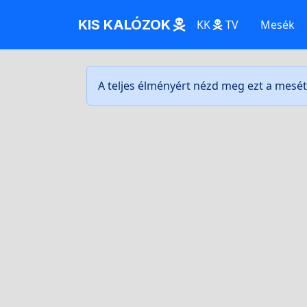
KIS KALÓZOK
KK
TV
Mesék
A teljes élményért nézd meg ezt a mesé