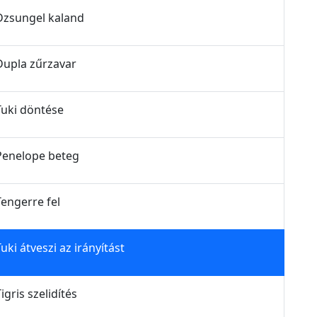
- Dzsungel kaland
- Dupla zűrzavar
 Tuki döntése
- Penelope beteg
 Tengerre fel
Tuki átveszi az irányítást
Tigris szelidítés