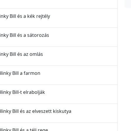
inky Bill és a kék rejtély
linky Bill és a sátorozás
linky Bill és az omlás
Blinky Bill a farmon
linky Bill-t elrabolják
Blinky Bill és az elveszett kiskutya
linky Bill és a téli rege