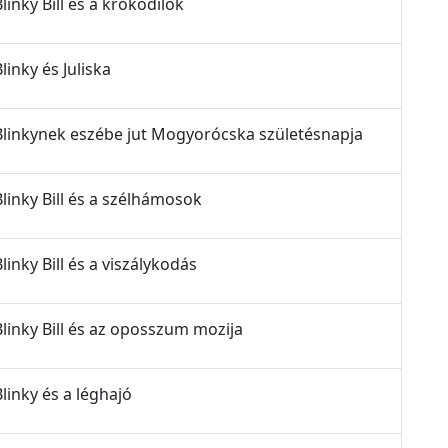
Blinky Bill és a krokodilok
Blinky és Juliska
 - Blinkynek eszébe jut Mogyorócska születésnapja
 Blinky Bill és a szélhámosok
Blinky Bill és a viszálykodás
- Blinky Bill és az oposszum mozija
Blinky és a léghajó