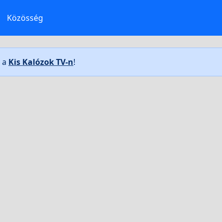
Közösség
t a
Kis Kalózok TV-n
!