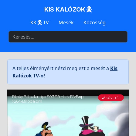
KIS KALÓZOK
KK
TV
Mesék
Közösség
A teljes élményért nézd meg ezt a mesét a
Kis
Kalózok TV-n
!