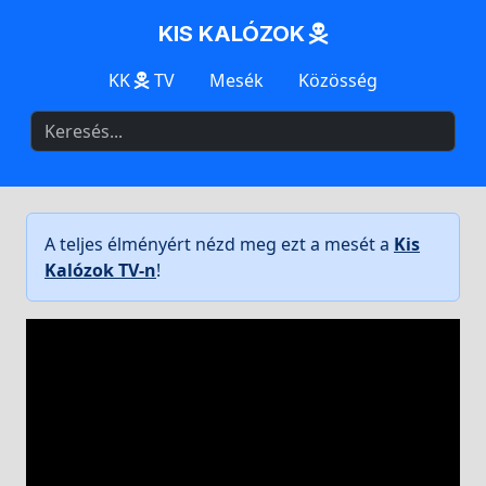
KIS KALÓZOK
KK
TV
Mesék
Közösség
A teljes élményért nézd meg ezt a mesét a
Kis
Kalózok TV-n
!