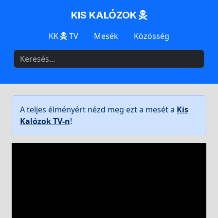
KIS KALÓZOK
KK
TV
Mesék
Közösség
A teljes élményért nézd meg ezt a mesét a
Kis
Kalózok TV-n
!