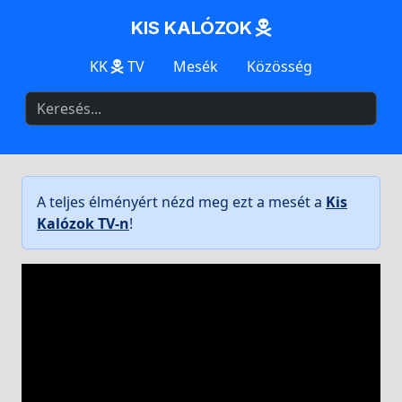
KIS KALÓZOK
KK
TV
Mesék
Közösség
A teljes élményért nézd meg ezt a mesét a
Kis
Kalózok TV-n
!