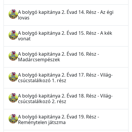
A bolygó kapitánya 2. Évad 14. Rész - Az égi
lovas
A bolygó kapitánya 2. Évad 15. Rész - A kék
vonat
A bolygó kapitánya 2. Évad 16. Rész -
Madárcsempészek
A bolygó kapitánya 2. Évad 17. Rész - Világ-
csúcstalálkozó 1. rész
A bolygó kapitánya 2. Évad 18. Rész - Világ-
csúcstalálkozó 2. rész
A bolygó kapitánya 2. Évad 19. Rész -
Reménytelen játszma