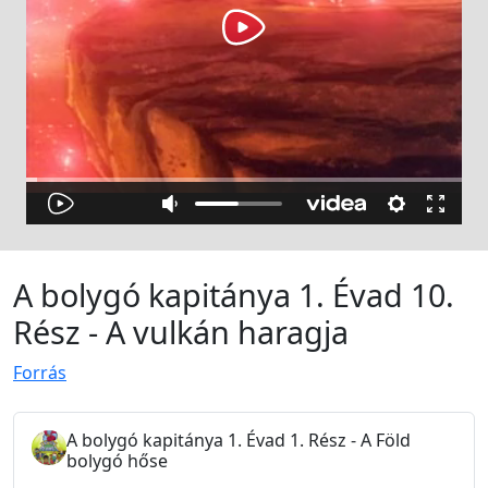
A bolygó kapitánya 1. Évad 10.
Rész - A vulkán haragja
Forrás
A bolygó kapitánya 1. Évad 1. Rész - A Föld
bolygó hőse