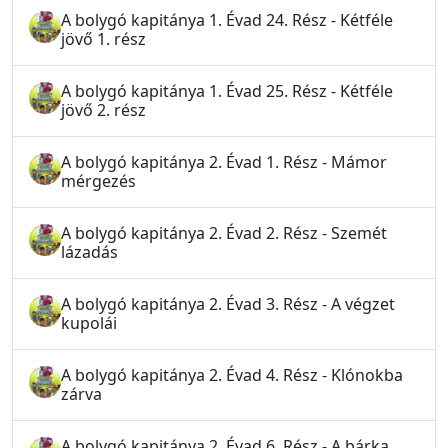
A bolygó kapitánya 1. Évad 24. Rész - Kétféle
jövő 1. rész
A bolygó kapitánya 1. Évad 25. Rész - Kétféle
jövő 2. rész
A bolygó kapitánya 2. Évad 1. Rész - Mámor
mérgezés
A bolygó kapitánya 2. Évad 2. Rész - Szemét
lázadás
A bolygó kapitánya 2. Évad 3. Rész - A végzet
kupolái
A bolygó kapitánya 2. Évad 4. Rész - Klónokba
zárva
A bolygó kapitánya 2. Évad 6. Rész - A bárka