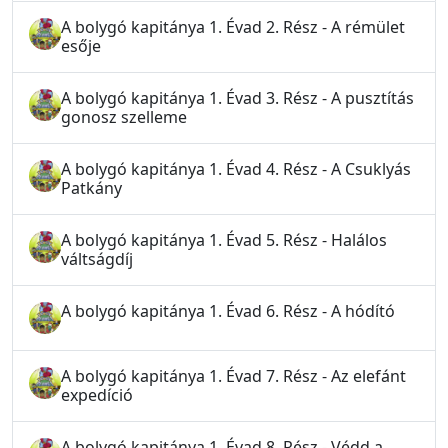
A bolygó kapitánya 1. Évad 2. Rész - A rémület
esője
A bolygó kapitánya 1. Évad 3. Rész - A pusztítás
gonosz szelleme
A bolygó kapitánya 1. Évad 4. Rész - A Csuklyás
Patkány
A bolygó kapitánya 1. Évad 5. Rész - Halálos
váltságdíj
A bolygó kapitánya 1. Évad 6. Rész - A hódító
A bolygó kapitánya 1. Évad 7. Rész - Az elefánt
expedíció
A bolygó kapitánya 1. Évad 8. Rész - Védd a