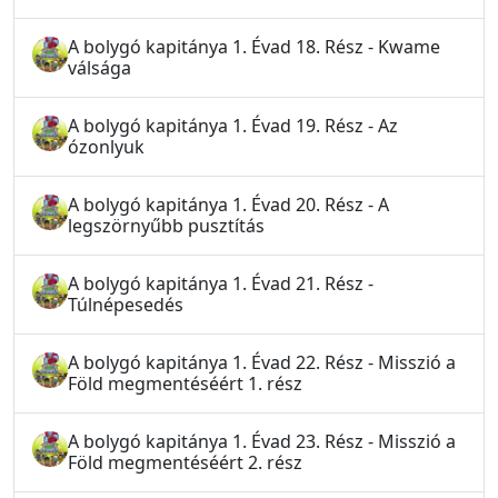
A bolygó kapitánya 1. Évad 18. Rész - Kwame
válsága
A bolygó kapitánya 1. Évad 19. Rész - Az
ózonlyuk
A bolygó kapitánya 1. Évad 20. Rész - A
legszörnyűbb pusztítás
A bolygó kapitánya 1. Évad 21. Rész -
Túlnépesedés
A bolygó kapitánya 1. Évad 22. Rész - Misszió a
Föld megmentéséért 1. rész
A bolygó kapitánya 1. Évad 23. Rész - Misszió a
Föld megmentéséért 2. rész