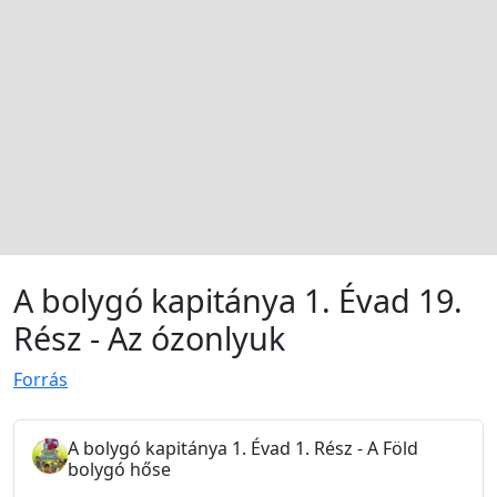
A bolygó kapitánya 1. Évad 19.
Rész - Az ózonlyuk
Forrás
A bolygó kapitánya 1. Évad 1. Rész - A Föld
bolygó hőse