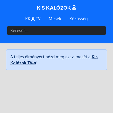
KIS KALÓZOK
KK
TV
Mesék
Közösség
A teljes élményért nézd meg ezt a mesét a
Kis
Kalózok TV-n
!