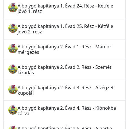
A bolygó kapitánya 1. Évad 24. Rész - Kétféle
jövő 1. rész
A bolygó kapitánya 1. Évad 25. Rész - Kétféle
jövő 2. rész
A bolygó kapitánya 2. Évad 1. Rész - Mámor
mérgezés
A bolygó kapitánya 2. Évad 2. Rész - Szemét
lázadás
A bolygó kapitánya 2. Évad 3. Rész - A végzet
kupolái
A bolygó kapitánya 2. Évad 4. Rész - Klónokba
zárva
A bolygó kapitánya 2. Évad 6. Rész - A bárka