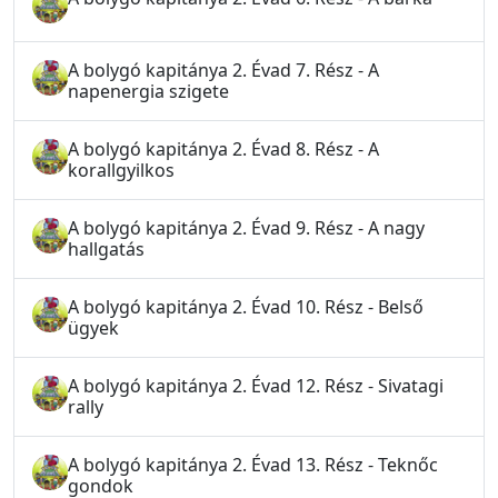
A bolygó kapitánya 2. Évad 7. Rész - A
napenergia szigete
A bolygó kapitánya 2. Évad 8. Rész - A
korallgyilkos
A bolygó kapitánya 2. Évad 9. Rész - A nagy
hallgatás
A bolygó kapitánya 2. Évad 10. Rész - Belső
ügyek
A bolygó kapitánya 2. Évad 12. Rész - Sivatagi
rally
A bolygó kapitánya 2. Évad 13. Rész - Teknőc
gondok