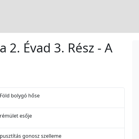
 2. Évad 3. Rész - A
A Föld bolygó hőse
 rémület esője
A pusztítás gonosz szelleme