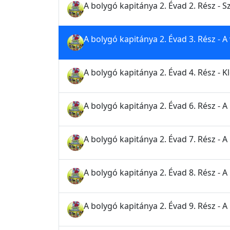
A bolygó kapitánya 2. Évad 2. Rész - 
A bolygó kapitánya 2. Évad 3. Rész - A
A bolygó kapitánya 2. Évad 4. Rész - 
A bolygó kapitánya 2. Évad 6. Rész - A
A bolygó kapitánya 2. Évad 7. Rész - 
A bolygó kapitánya 2. Évad 8. Rész - A 
A bolygó kapitánya 2. Évad 9. Rész - A