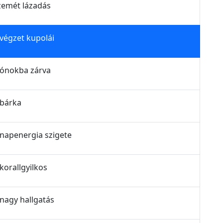
Szemét lázadás
 végzet kupolái
Klónokba zárva
 bárka
A napenergia szigete
korallgyilkos
 nagy hallgatás