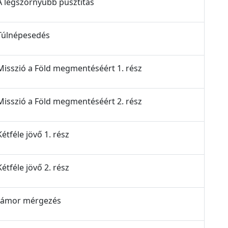
 A legszörnyűbb pusztítás
 Túlnépesedés
 Misszió a Föld megmentéséért 1. rész
 Misszió a Föld megmentéséért 2. rész
étféle jövő 1. rész
étféle jövő 2. rész
- Mámor mérgezés