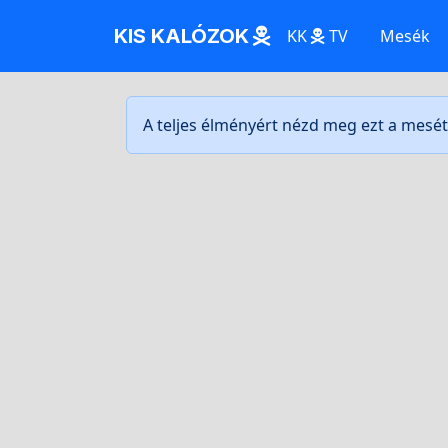
KIS KALÓZOK
KK
TV
Mesék
A teljes élményért nézd meg ezt a mesé