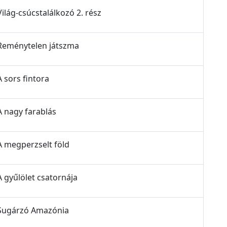
Világ-csúcstalálkozó 2. rész
- Reménytelen játszma
A sors fintora
A nagy farablás
 A megperzselt föld
A gyűlölet csatornája
- Sugárzó Amazónia