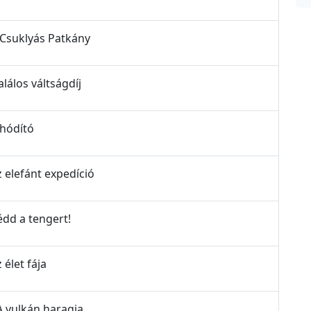
A Csuklyás Patkány
alálos váltságdíj
 hódító
z elefánt expedíció
édd a tengert!
 élet fája
A vulkán haragja