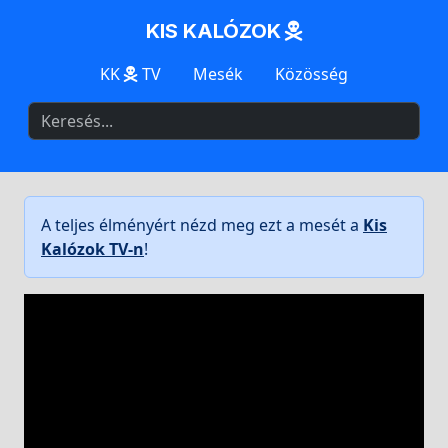
KIS KALÓZOK
KK
TV
Mesék
Közösség
A teljes élményért nézd meg ezt a mesét a
Kis
Kalózok TV-n
!