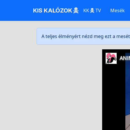
KIS KALÓZOK
KK
TV
Mesék
A teljes élményért nézd meg ezt a mesé