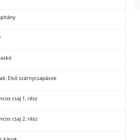
apitány
y
fiaskó
rak: Első szárnycsapások
ncos csaj 1. rész
ncos csaj 2. rész
ár károk