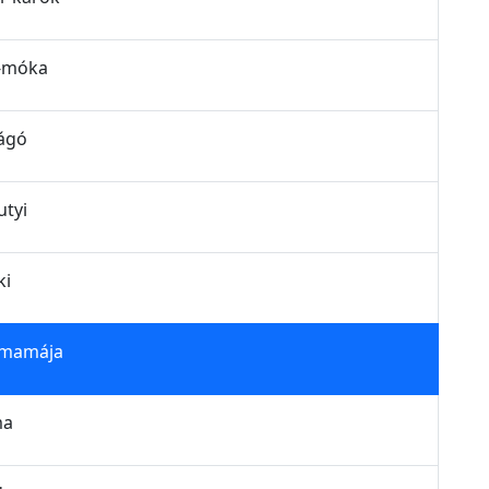
a-móka
rágó
utyi
ki
e mamája
ma