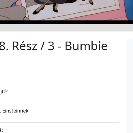
8. Rész / 3 - Bumbie
jtés
et Einsteinnek
ét