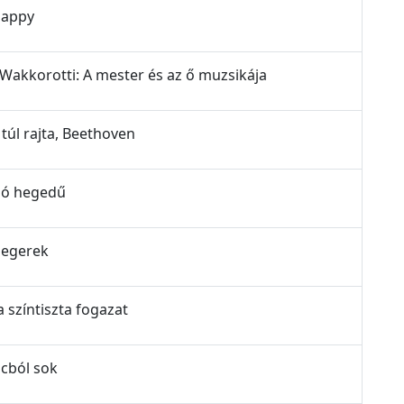
Slappy
y Wakkorotti: A mester és az ő muzsikája
 túl rajta, Beethoven
ogó hegedű
i egerek
a színtiszta fogazat
ócból sok