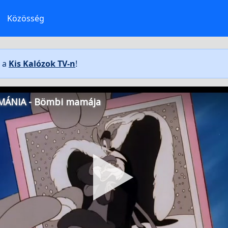
Közösség
t a
Kis Kalózok TV-n
!