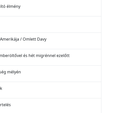
dító élmény
 Amerikája / Omlett Davy
emberöltővel és hét migrénnel ezelőtt
étség mélyén
ak
rtelés