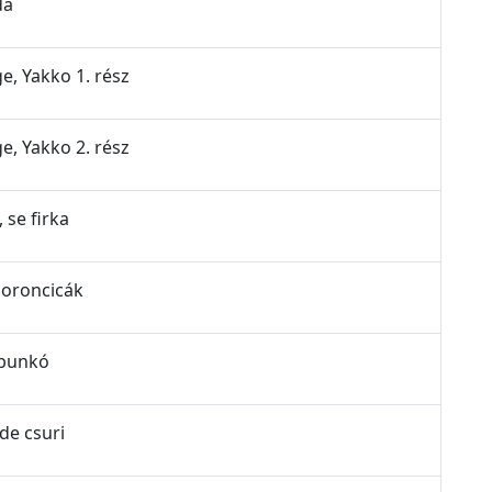
da
ge, Yakko 1. rész
ge, Yakko 2. rész
, se firka
moroncicák
 bunkó
ide csuri