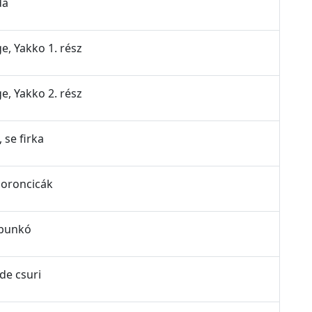
da
ge, Yakko 1. rész
ge, Yakko 2. rész
, se firka
moroncicák
 bunkó
ide csuri