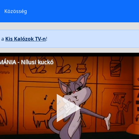
Közösség
t a
Kis Kalózok TV-n
!