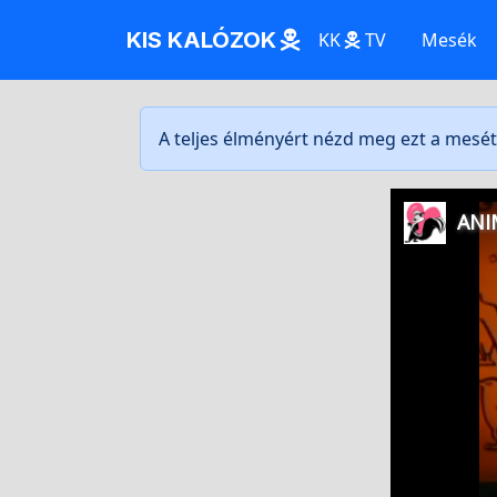
KIS KALÓZOK
KK
TV
Mesék
A teljes élményért nézd meg ezt a mesé