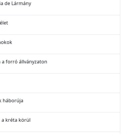
dia de Lármány
élet
rnokok
a a forró állványzaton
ók háborúja
 a kréta körül