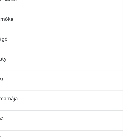
a-móka
rágó
utyi
ki
e mamája
ma