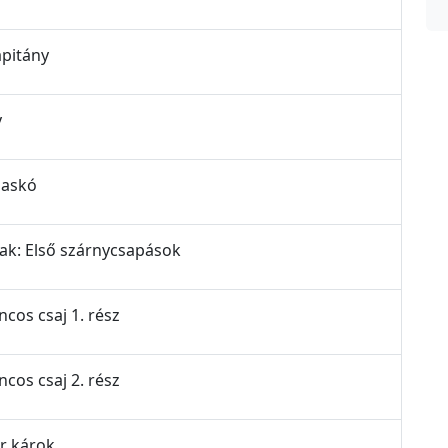
apitány
y
fiaskó
rak: Első szárnycsapások
ncos csaj 1. rész
ncos csaj 2. rész
ár károk