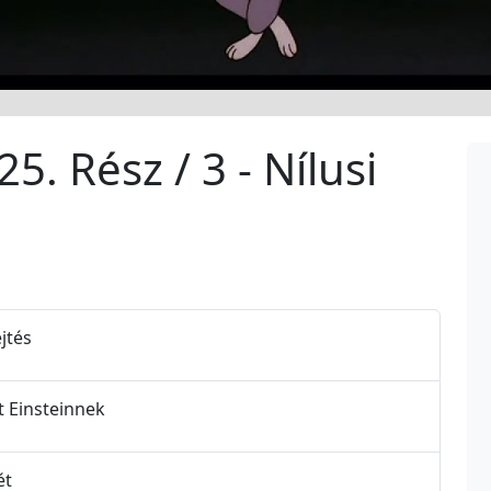
5. Rész / 3 - Nílusi
jtés
et Einsteinnek
ét