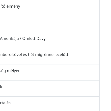
dító élmény
 Amerikája / Omlett Davy
emberöltővel és hét migrénnel ezelőtt
étség mélyén
ak
rtelés