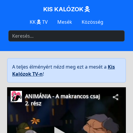
KIS KALÓZOK
KK
TV
Mesék
Közösség
A teljes élményért nézd meg ezt a mesét a
Kis
Kalózok TV-n
!